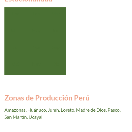
Ene
Feb
Mar
Abril
May
Jun
Jul
Ago
Sep
Oct
Nov
Dic
Zonas de Producción Perú
Amazonas, Huánuco, Junín, Loreto, Madre de Dios, Pasco,
San Martín, Ucayali